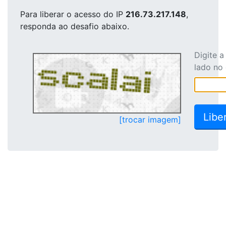
Para liberar o acesso
do IP
216.73.217.148
,
responda ao desafio abaixo.
Digite 
lado no
[trocar imagem]