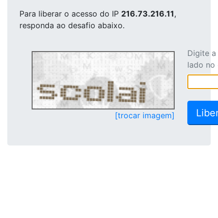
Para liberar o acesso
do IP
216.73.216.11
,
responda ao desafio abaixo.
Digite 
lado no
[trocar imagem]