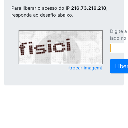
Para liberar o acesso
do IP
216.73.216.218
,
responda ao desafio abaixo.
Digite 
lado no
[trocar imagem]