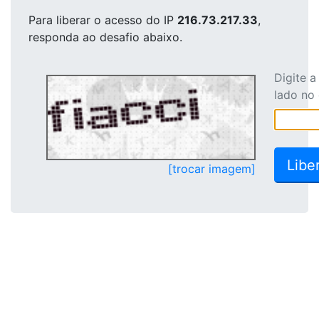
Para liberar o acesso
do IP
216.73.217.33
,
responda ao desafio abaixo.
Digite 
lado no
[trocar imagem]