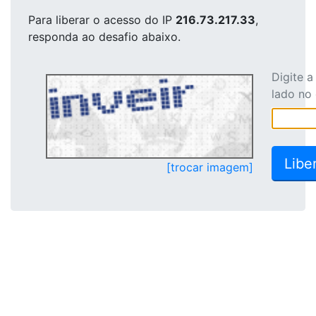
Para liberar o acesso
do IP
216.73.217.33
,
responda ao desafio abaixo.
Digite 
lado no
[trocar imagem]