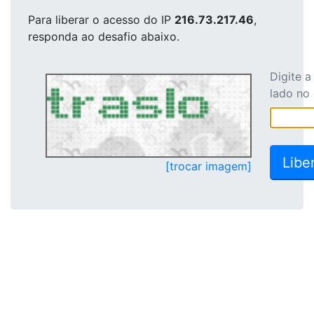
Para liberar o acesso
do IP
216.73.217.46
,
responda ao desafio abaixo.
Digite 
lado no
[trocar imagem]