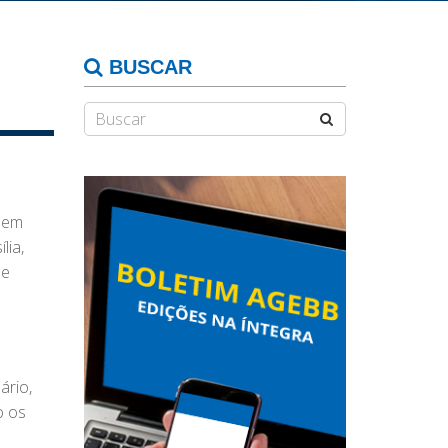
BUSCAR
 sem
lia,
 e
ário,
o os