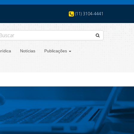
(11) 3104-4441
rídica
Notícias
Publicações