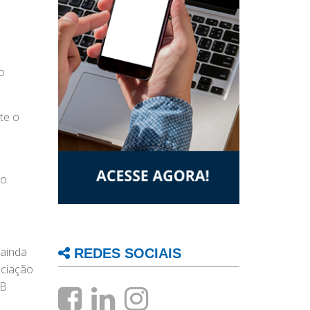
o
te o
o.
 ainda
REDES SOCIAIS
ociação
BB