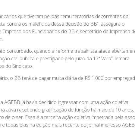
bancários que tiveram perdas remuneratórias decorrentes da
uta contra os malefícios dessa decisão do BB”, assegura o
 Empresa dos Funcionários do BB e secretário de Imprensa d
n.
nto conturbado, quando a reforma trabalhista ataca abertamen
ação civil pública e prestigiado pelo juízo da 17ª Vara”, lembra
os do Sindicato.
rio, o BB terá de pagar multa diária de R$ 1.000 por empregad
a AGEBB já havia decidido ingressar com uma ação coletiva
na ativa recebendo gratificação de função há mais de 10 anos,
 de o ser. Essa é a terceira ação coletiva impetrada pela ass
bre todas elas na edição mais recente do jornal impresso AGE