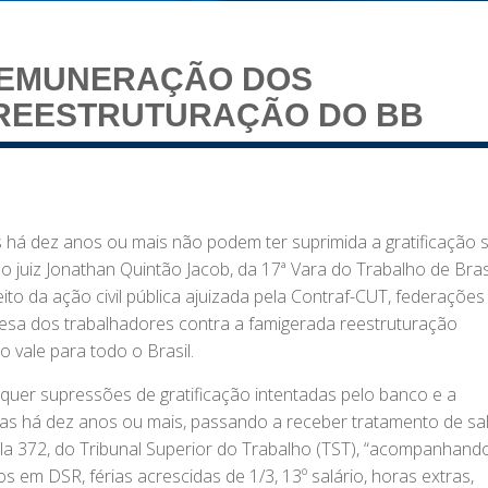
REMUNERAÇÃO DOS
 REESTRUTURAÇÃO DO BB
 há dez anos ou mais não podem ter suprimida a gratificação
o juiz Jonathan Quintão Jacob, da 17ª Vara do Trabalho de Brasí
eito da ação civil pública ajuizada pela Contraf-CUT, federações
 defesa dos trabalhadores contra a famigerada reestruturação
 vale para todo o Brasil.
squer supressões de gratificação intentadas pelo banco e a
idas há dez anos ou mais, passando a receber tratamento de sal
a 372, do Tribunal Superior do Trabalho (TST), “acompanhand
s em DSR, férias acrescidas de 1/3, 13º salário, horas extras,