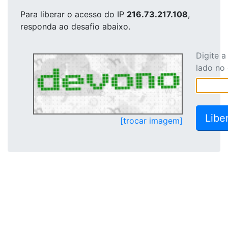
Para liberar o acesso
do IP
216.73.217.108
,
responda ao desafio abaixo.
Digite 
lado no
[trocar imagem]