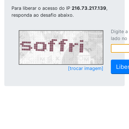
Para liberar o acesso
do IP
216.73.217.139
,
responda ao desafio abaixo.
Digite 
lado no
[trocar imagem]