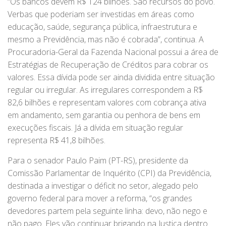
“Os bancos devem R$ 124 bilhões. São recursos do povo.
Verbas que poderiam ser investidas em áreas como
educação, saúde, segurança pública, infraestrutura e
mesmo a Previdência, mas não é cobrada”, continua. A
Procuradoria-Geral da Fazenda Nacional possui a área de
Estratégias de Recuperação de Créditos para cobrar os
valores. Essa dívida pode ser ainda dividida entre situação
regular ou irregular. As irregulares correspondem a R$
82,6 bilhões e representam valores com cobrança ativa
em andamento, sem garantia ou penhora de bens em
execuções fiscais. Já a dívida em situação regular
representa R$ 41,8 bilhões.
Para o senador Paulo Paim (PT-RS), presidente da
Comissão Parlamentar de Inquérito (CPI) da Previdência,
destinada a investigar o déficit no setor, alegado pelo
governo federal para mover a reforma, “os grandes
devedores partem pela seguinte linha: devo, não nego e
não pago. Eles vão continuar brigando na Justiça dentro