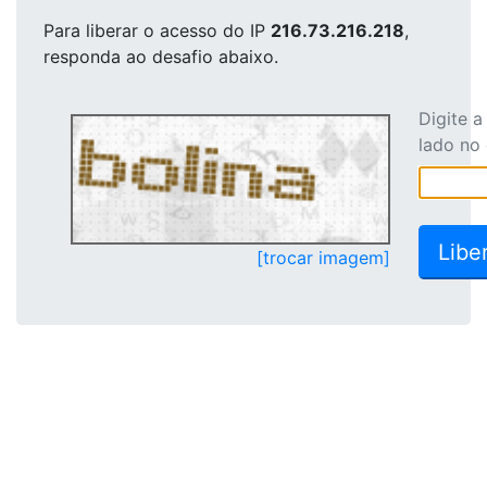
Para liberar o acesso
do IP
216.73.216.218
,
responda ao desafio abaixo.
Digite 
lado no
[trocar imagem]