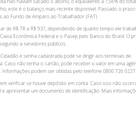
inda não haviam sacado o abono, o equivalente a 7,56% do tota
lho, este é o balanço mais recente disponível. Passado o prazo
os ao Fundo de Amparo ao Trabalhador (FAT).
ariar de R$ 78 a R$ 937, dependendo de quanto tempo ele traba
Caixa Econômica Federal e o Pasep pelo Banco do Brasil. O pr
 segundo a servidores públicos.
 Cidadão e senha cadastrada pode se dirigir aos terminais de
a. Caso não tenha o cartão, pode receber o valor em uma agê
. Informações podem ser obtidas pelo telefone 0800 726 0227
em verificar se houve depósito em conta. Caso isso não ocorra
 e apresentar um documento de identificação. Mais informaçõ