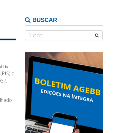
BUSCAR
a na
(PIS) e
937,
alhado