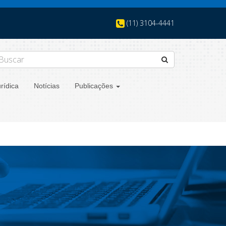
(11) 3104-4441
rídica
Notícias
Publicações