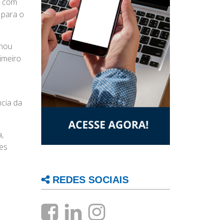
l com
 para o
lhou
imeiro
ncia da
.
,
es
REDES SOCIAIS