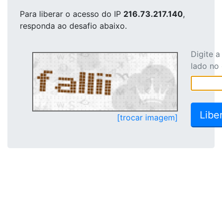
Para liberar o acesso
do IP
216.73.217.140
,
responda ao desafio abaixo.
Digite 
lado no
[trocar imagem]