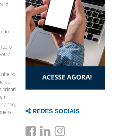
ou a
a
co do
o
 fez o
vou a
inheiro
ma de
 brigar!
 em
l sonho,
REDES SOCIAIS
que o