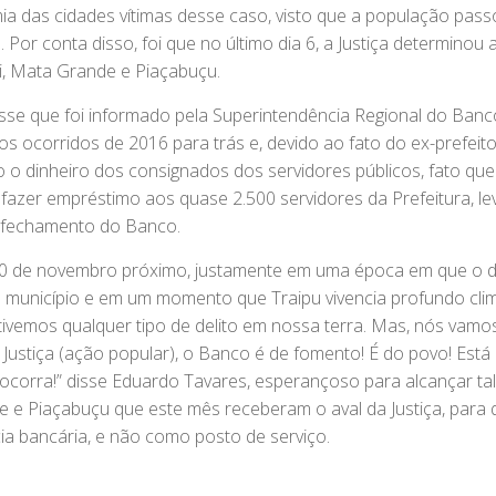
mia das cidades vítimas desse caso, visto que a população pass
Por conta disso, foi que no último dia 6, a Justiça determinou 
i, Mata Grande e Piaçabuçu.
isse que foi informado pela Superintendência Regional do Ban
os ocorridos de 2016 para trás e, devido ao fato do ex-prefeit
 dinheiro dos consignados dos servidores públicos, fato que
s fazer empréstimo aos quase 2.500 servidores da Prefeitura, le
lo fechamento do Banco.
20 de novembro próximo, justamente em uma época em que o d
do município e em um momento que Traipu vivencia profundo cli
tivemos qualquer tipo de delito em nossa terra. Mas, nós vamos
 Justiça (ação popular), o Banco é de fomento! É do povo! Está
 ocorra!” disse Eduardo Tavares, esperançoso para alcançar ta
 e Piaçabuçu que este mês receberam o aval da Justiça, para 
a bancária, e não como posto de serviço.