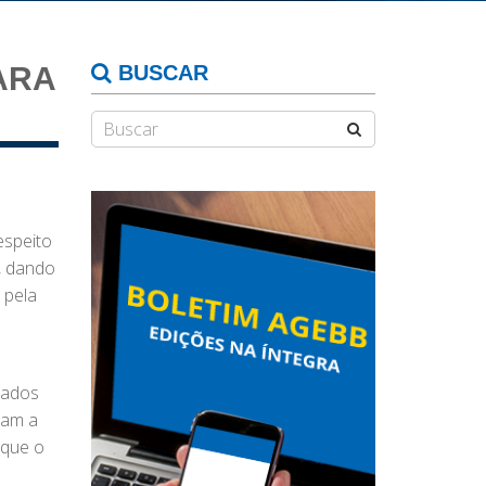
ARA
BUSCAR
espeito
a, dando
 pela
iados
ram a
rque o