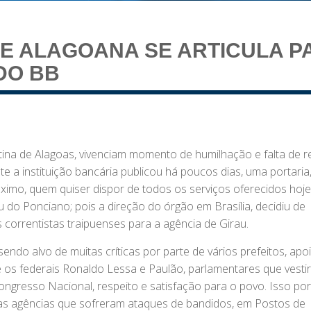
E ALAGOANA SE ARTICULA P
DO BB
tina de Alagoas, vivenciam momento de humilhação e falta de r
te a instituição bancária publicou há poucos dias, uma portari
ximo, quem quiser dispor de todos os serviços oferecidos hoje
u do Ponciano; pois a direção do órgão em Brasília, decidiu de
 correntistas traipuenses para a agência de Girau.
ndo alvo de muitas críticas por parte de vários prefeitos, apo
 os federais Ronaldo Lessa e Paulão, parlamentares que vesti
ngresso Nacional, respeito e satisfação para o povo. Isso po
uas agências que sofreram ataques de bandidos, em Postos de