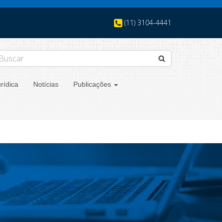
(11) 3104-4441
rídica
Notícias
Publicações