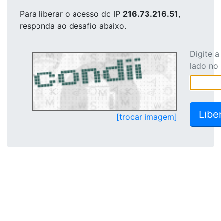
Para liberar o acesso
do IP
216.73.216.51
,
responda ao desafio abaixo.
Digite 
lado no
[trocar imagem]