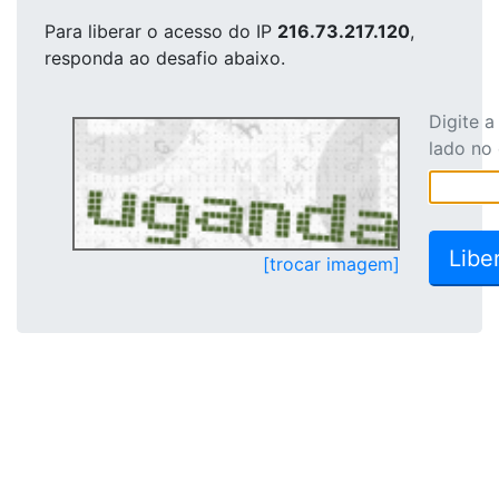
Para liberar o acesso
do IP
216.73.217.120
,
responda ao desafio abaixo.
Digite 
lado no
[trocar imagem]