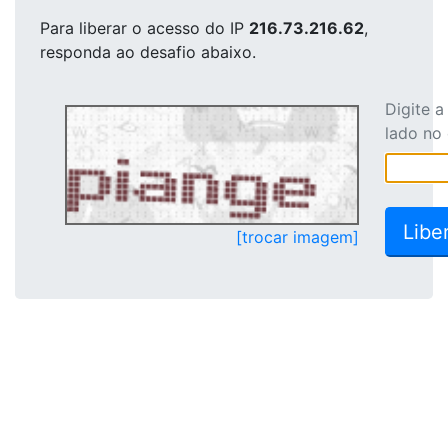
Para liberar o acesso
do IP
216.73.216.62
,
responda ao desafio abaixo.
Digite 
lado no
[trocar imagem]