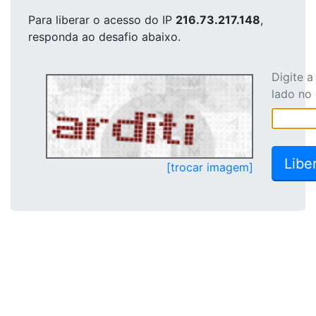
Para liberar o acesso
do IP
216.73.217.148
,
responda ao desafio abaixo.
Digite 
lado no
[trocar imagem]