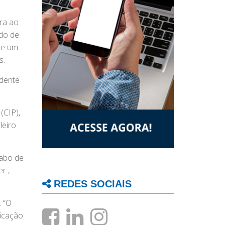
ora ao
odo de
de um
s.
idente
(CIP),
leiro
cabo de
r ,
REDES SOCIAIS
. “O
licação