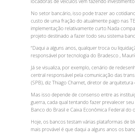
locadoras de veículos vêm fazendo investimento
No setor bancário, isso pode trazer ao cotidian
custo de uma fração do atualmente pago nas TED
implementação relativamente curto.Nada compar
projeto destinado a fazer todo seu sistema ban
“Daqui a alguns anos, qualquer troca ou liquidaçã
responsável por tecnologia do Bradesco , Maurí
Já se visualiza, por exemplo, cenário de redese
central responsável pela comunicação das trans
(SPB), diz Thiago Charnet, diretor de arquitetur
Mas isso depende de consenso entre as institui
guerra, cada qual tentando fazer prevalecer se
Banco do Brasil e Caixa Econômica Federal do o
Hoje, os bancos testam várias plataformas de b
mais provável é que daqui a alguns anos os ban