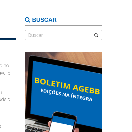
BUSCAR
ro no
vel e
n
odelo
e