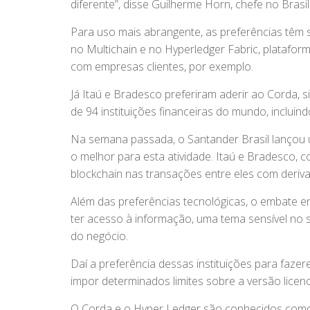
diferente”, disse Guilherme Horn, chefe no Brasi
Para uso mais abrangente, as preferências têm s
no Multichain e no Hyperledger Fabric, platafor
com empresas clientes, por exemplo.
Já Itaú e Bradesco preferiram aderir ao Corda, 
de 94 instituições financeiras do mundo, incluin
Na semana passada, o Santander Brasil lançou 
o melhor para esta atividade. Itaú e Bradesco,
blockchain nas transações entre eles com deriv
Além das preferências tecnológicas, o embate 
ter acesso à informação, uma tema sensível no se
do negócio.
Daí a preferência dessas instituições para faze
impor determinados limites sobre a versão licenc
O Corda e o Hyper Ledger são conhecidos como 