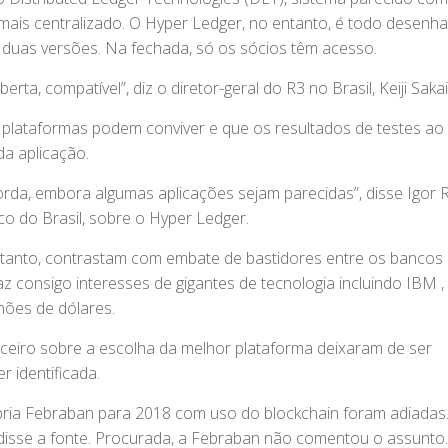
e mais centralizado. O Hyper Ledger, no entanto, é todo desenh
 duas versões. Na fechada, só os sócios têm acesso.
, compatível”, diz o diretor-geral do R3 no Brasil, Keiji Sakai
s plataformas podem conviver e que os resultados de testes ao
da aplicação.
da, embora algumas aplicações sejam parecidas”, disse Igor 
o do Brasil, sobre o Hyper Ledger.
ntanto, contrastam com embate de bastidores entre os bancos
raz consigo interesses de gigantes de tecnologia incluindo IBM ,
hões de dólares.
ceiro sobre a escolha da melhor plataforma deixaram de ser
r identificada.
pria Febraban para 2018 com uso do blockchain foram adiadas.
 disse a fonte. Procurada, a Febraban não comentou o assunto.