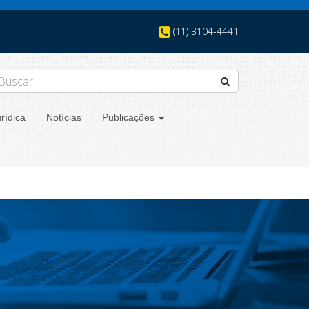
(11) 3104-4441
rídica
Notícias
Publicações