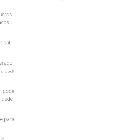
juntos
ncos
lobal
derado
 a usar
em pode
lidade
le para
 o