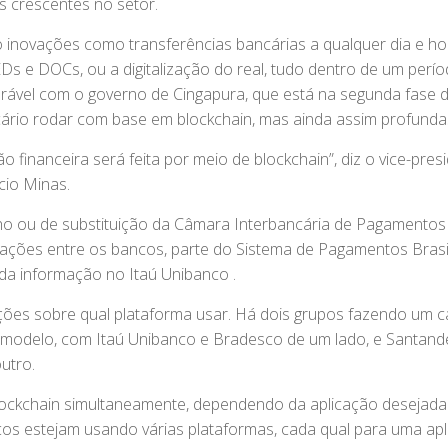
s crescentes no setor.
o inovações como transferências bancárias a qualquer dia e h
s e DOCs, ou a digitalização do real, tudo dentro de um perí
ável com o governo de Cingapura, que está na segunda fase 
cário rodar com base em blockchain, mas ainda assim profunda
o financeira será feita por meio de blockchain”, diz o vice-pres
cio Minas.
nho ou de substituição da Câmara Interbancária de Pagamentos 
ações entre os bancos, parte do Sistema de Pagamentos Brasi
a da informação no Itaú Unibanco .
ções sobre qual plataforma usar. Há dois grupos fazendo um 
u modelo, com Itaú Unibanco e Bradesco de um lado, e Santande
utro.
lockchain simultaneamente, dependendo da aplicação desejada
cos estejam usando várias plataformas, cada qual para uma ap