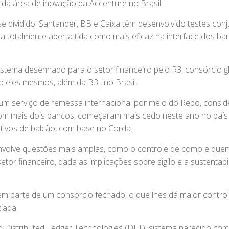
l da área de inovação da Accenture no Brasil.
e dividido. Santander, BB e Caixa têm desenvolvido testes con
ma totalmente aberta tida como mais eficaz na interface dos ba
sistema desenhado para o setor financeiro pelo R3, consórcio g
do eles mesmos, além da B3 , no Brasil.
um serviço de remessa internacional por meio do Repo, consi
 com mais dois bancos, começaram mais cedo neste ano no país
ativos de balcão, com base no Corda.
envolve questões mais amplas, como o controle de como e qu
tor financeiro, dada as implicações sobre sigilo e a sustentabi
rem parte de um consórcio fechado, o que lhes dá maior contro
iada.
Distributed Ledger Technologies (DLT), sistema parecido com