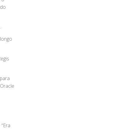
ado
.
 longo
Regis
 para
 Oracle
 “Era