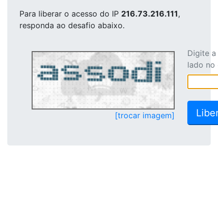
Para liberar o acesso
do IP
216.73.216.111
,
responda ao desafio abaixo.
Digite 
lado no
[trocar imagem]