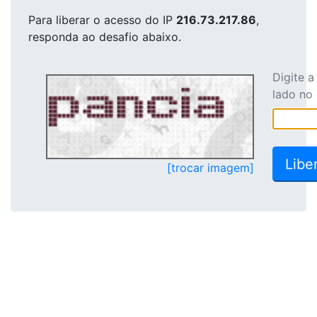
Para liberar o acesso
do IP
216.73.217.86
,
responda ao desafio abaixo.
Digite 
lado no
[trocar imagem]