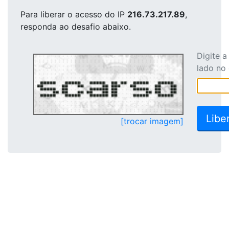
Para liberar o acesso
do IP
216.73.217.89
,
responda ao desafio abaixo.
Digite 
lado no
[trocar imagem]