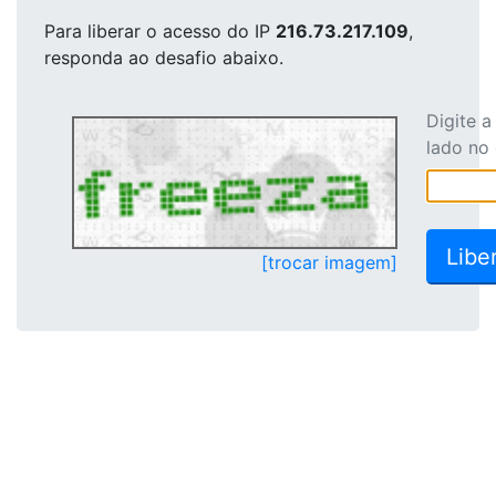
Para liberar o acesso
do IP
216.73.217.109
,
responda ao desafio abaixo.
Digite 
lado no
[trocar imagem]