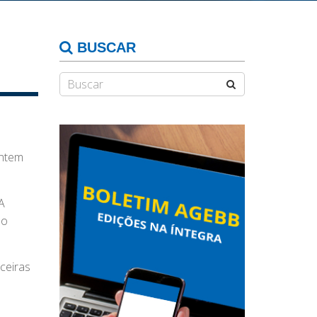
BUSCAR
ontem
A
do
ceiras