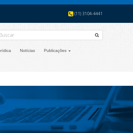
(11) 3104-4441
rídica
Notícias
Publicações