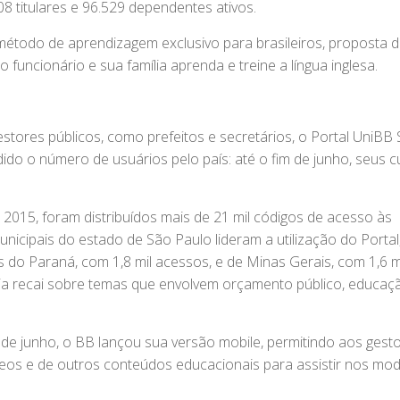
 titulares e 96.529 dependentes ativos.
método de aprendizagem exclusivo para brasileiros, proposta 
funcionário e sua família aprenda e treine a língua inglesa.
tores públicos, como prefeitos e secretários, o Portal UniBB 
do o número de usuários pelo país: até o fim de junho, seus 
015, foram distribuídos mais de 21 mil códigos de acesso às
unicipais do estado de São Paulo lideram a utilização do Porta
s do Paraná, com 1,8 mil acessos, e de Minas Gerais, com 1,6 m
cia recai sobre temas que envolvem orçamento público, educaç
 de junho, o BB lançou sua versão mobile, permitindo aos gest
deos e de outros conteúdos educacionais para assistir nos mo