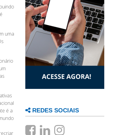
ibuindo
sé
com uma
Os
onário
 um
nas
ativas
acional
REDES SOCIAIS
te é a
o mundo
recriar