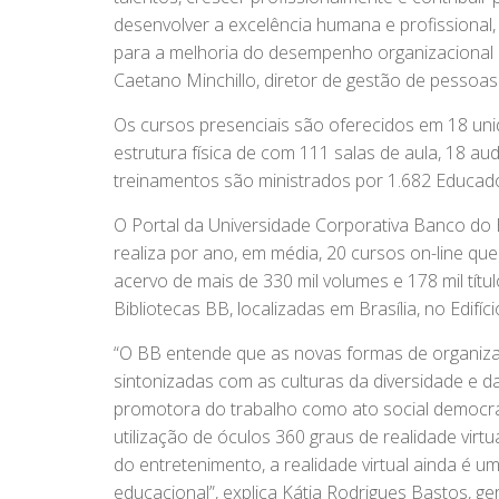
desenvolver a excelência humana e profissional,
para a melhoria do desempenho organizacional e
Caetano Minchillo, diretor de gestão de pessoas
Os cursos presenciais são oferecidos em 18 un
estrutura física de com 111 salas de aula, 18 au
treinamentos são ministrados por 1.682 Educad
O Portal da Universidade Corporativa Banco do 
realiza por ano, em média, 20 cursos on-line qu
acervo de mais de 330 mil volumes e 178 mil tít
Bibliotecas BB, localizadas em Brasília, no Edifíc
“O BB entende que as novas formas de organizaç
sintonizadas com as culturas da diversidade e da
promotora do trabalho como ato social democrá
utilização de óculos 360 graus de realidade virt
do entretenimento, a realidade virtual ainda é
educacional”, explica Kátia Rodrigues Bastos, g