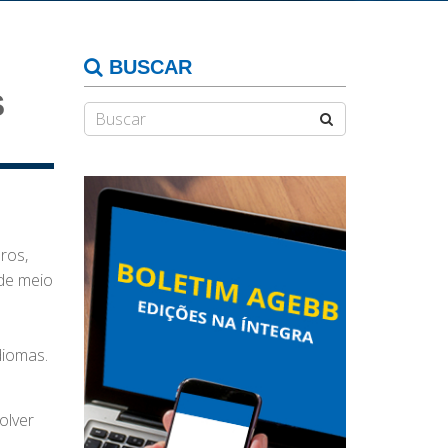
BUSCAR
S
ros,
 de meio
diomas.
olver