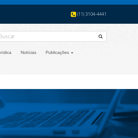
(11) 3104-4441
rídica
Notícias
Publicações