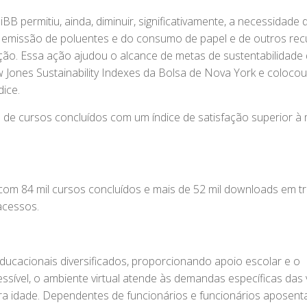
 permitiu, ainda, diminuir, significativamente, a necessidade 
 emissão de poluentes e do consumo de papel e de outros rec
ação. Essa ação ajudou o alcance de metas de sustentabilidade
ones Sustainability Indexes da Bolsa de Nova York e colocou
ice.
s de cursos concluídos com um índice de satisfação superior à
s com 84 mil cursos concluídos e mais de 52 mil downloads em t
acessos.
educacionais diversificados, proporcionando apoio escolar e o
essível, o ambiente virtual atende às demandas específicas das 
ceira idade. Dependentes de funcionários e funcionários aposen