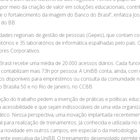
 por meio da criação de valor em soluções educacionais, contr
 o fortalecimento da imagem do Banco do Brasil”, enfatiza Jo
 do BB.
idades regionais de gestão de pessoas (Gepes), que contam 
ditórios e 35 laboratórios de informática espalhadas pelo país. 
ores Corporativos.
Brasil recebe uma média de 20.000 acessos diários. Cada funci
e contabilizam mais 73h por pessoa. A UniBB conta, ainda, com
ulos disponíveis para empréstimos ou consulta da comunidade 
io Brasília 50 e no Rio de Janeiro, no CCBB.
ão do trabalho pedem a invenção de práticas e políticas educ
 acessibilidade e que sejam indissociáveis de uma vida organiz
tico. Nessa perspectiva, uma inovação implantada recentemen
ual para realização de treinamentos. Já conhecida e utilizada n
 uma novidade em outros campos, em especial o da metodologia
erente executiva da UniBB. O treinamento desenvolvido permite 