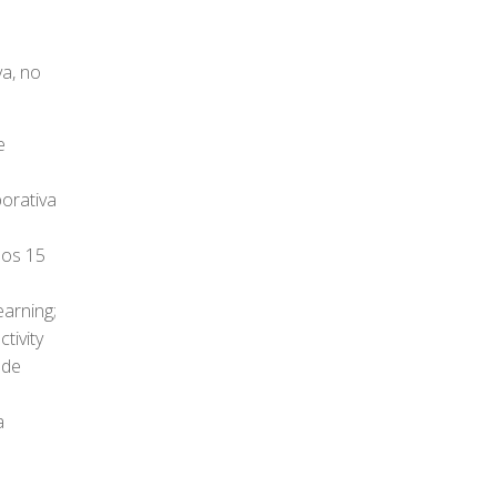
a, no
e
orativa
mos 15
arning;
tivity
ade
a