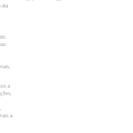
 dia
 do
mas
nais,
sso a
ações,
,
nais a