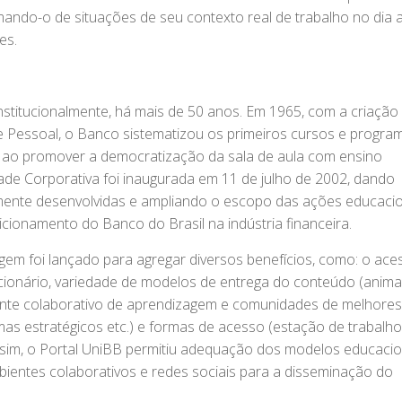
mando-o de situações de seu contexto real de trabalho no dia a
es.
nstitucionalmente, há mais de 50 anos. Em 1965, com a criação
Pessoal, o Banco sistematizou os primeiros cursos e progra
 ao promover a democratização da sala de aula com ensino
idade Corporativa foi inaugurada em 11 de julho de 2002, dando
amente desenvolvidas e ampliando o escopo das ações educacio
cionamento do Banco do Brasil na indústria financeira.
gem foi lançado para agregar diversos benefícios, como: o ace
cionário, variedade de modelos de entrega do conteúdo (anim
iente colaborativo de aprendizagem e comunidades de melhores
mas estratégicos etc.) e formas de acesso (estação de trabalho
ssim, o Portal UniBB permitiu adequação dos modelos educacio
bientes colaborativos e redes sociais para a disseminação do