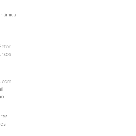
dinâmica
Setor
cursos
l, com
il
ão
ores
dos