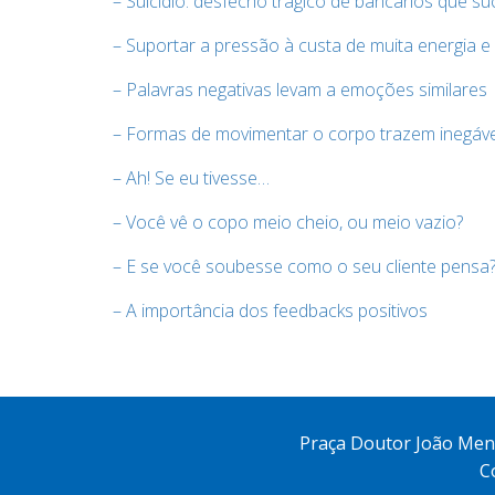
– Suicídio: desfecho trágico de bancários que s
– Suportar a pressão à custa de muita energia e
– Palavras negativas levam a emoções similares
– Formas de movimentar o corpo trazem inegáve
– Ah! Se eu tivesse…
– Você vê o copo meio cheio, ou meio vazio?
– E se você soubesse como o seu cliente pensa
– A importância dos feedbacks positivos
Praça Doutor João Mende
C