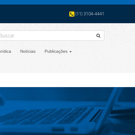
(11) 3104-4441
rídica
Notícias
Publicações