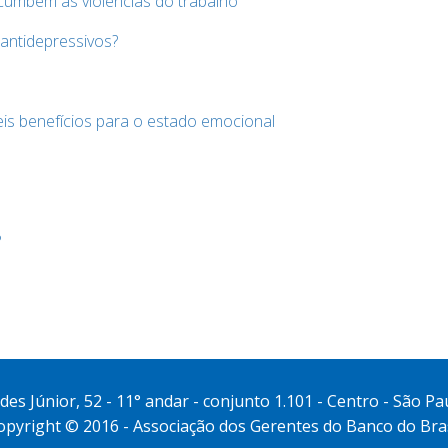
ucumbem às violências do trabalho
 antidepressivos?
is benefícios para o estado emocional
?
s Júnior, 52 - 11° andar - conjunto 1.101 - Centro - São Pa
opyright © 2016 - Associação dos Gerentes do Banco do Bras