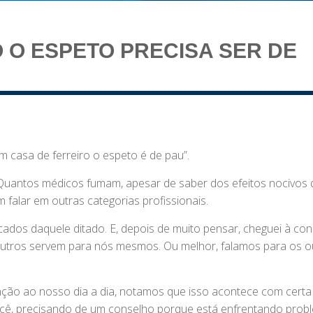
 O ESPETO PRECISA SER DE
m casa de ferreiro o espeto é de pau”.
Quantos médicos fumam, apesar de saber dos efeitos nocivos 
 falar em outras categorias profissionais.
cados daquele ditado. E, depois de muito pensar, cheguei à co
outros servem para nós mesmos. Ou melhor, falamos para os o
ção ao nosso dia a dia, notamos que isso acontece com certa
ocê, precisando de um conselho porque está enfrentando prob