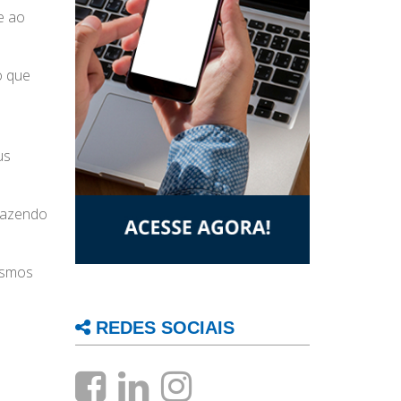
e ao
o que
us
 fazendo
esmos
REDES SOCIAIS