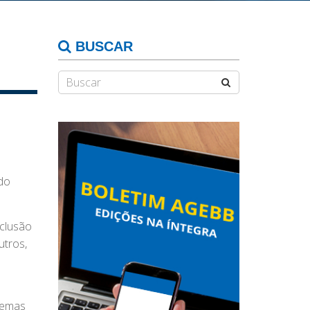
BUSCAR
do
nclusão
utros,
lemas