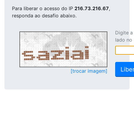
Para liberar o acesso
do IP
216.73.216.67
,
responda ao desafio abaixo.
Digite 
lado no
[trocar imagem]