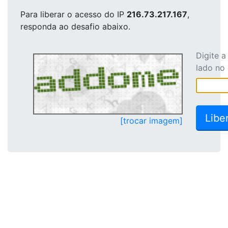
Para liberar o acesso
do IP
216.73.217.167
,
responda ao desafio abaixo.
Digite 
lado no
[trocar imagem]