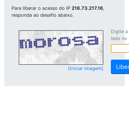
Para liberar o acesso
do IP
216.73.217.16
,
responda ao desafio abaixo.
Digite 
lado no
[trocar imagem]