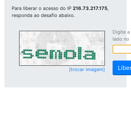
Para liberar o acesso
do IP
216.73.217.175
,
responda ao desafio abaixo.
Digite 
lado no
[trocar imagem]