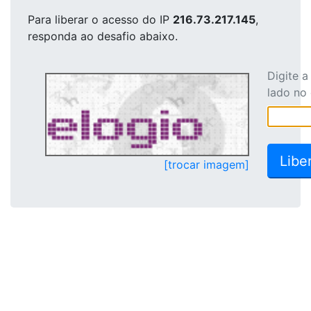
Para liberar o acesso
do IP
216.73.217.145
,
responda ao desafio abaixo.
Digite 
lado no
[trocar imagem]