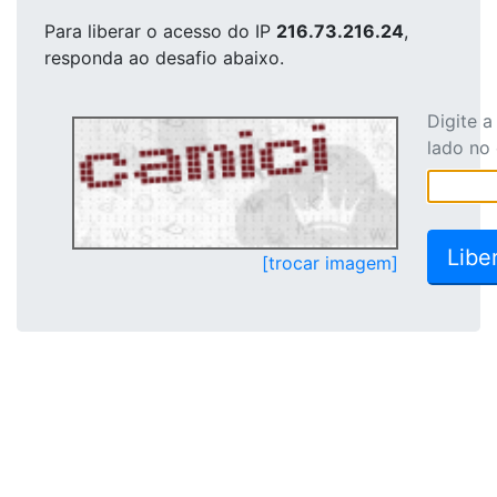
Para liberar o acesso
do IP
216.73.216.24
,
responda ao desafio abaixo.
Digite 
lado no
[trocar imagem]