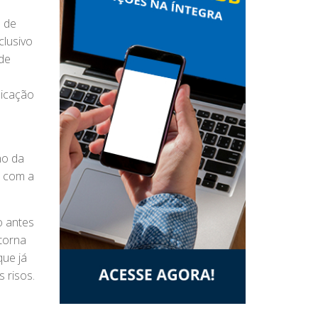
a de
clusivo
 de
nicação
ho da
l com a
o antes
etorna
que já
s risos.