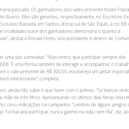
emana passada. Os ganhadores dos vales-presente foram Flávi
erlei Bueno. Eles são gerentes, respectivamente, no Escritório Ex
 Exclusivo Baixada, em Santos, litoral sul de São Paulo, e no BB
 de localidades-base dos ganhadores demonstra o quanto a
aís”, destaca Ronald Feres, vice-presidente e diretor de Comu
 ser uma das sorteadas. “Mas temos que participar sempre das
EBB. É uma forma também de interagir e acompanhar o trabal
re o vale-presente de R$ 300,00, ela planeja um jantar especia
bem interessante”, completa.
os, ainda não sabe o que fazer com o prêmio. “Se tivesse vind
a, mãe de três filhos. Aproveitando os últimos dias férias (ela r
e fez cinco indicações na campanha. “Lembrei de alguns amigos 
 Foi bacana participar, nunca ganhei na vida, nem rifa”, diz, ao