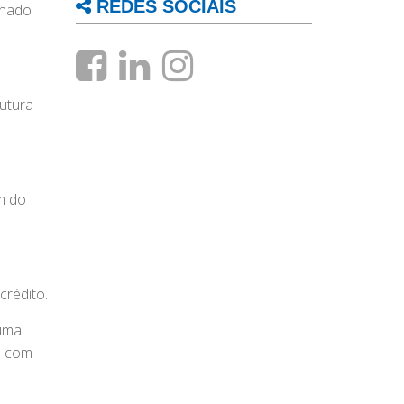
REDES SOCIAIS
onado
utura
m do
crédito.
 uma
e com