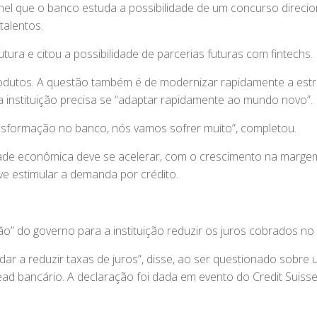
painel que o banco estuda a possibilidade de um concurso direci
talentos.
tura e citou a possibilidade de parcerias futuras com fintechs.
dutos. A questão também é de modernizar rapidamente a estr
 a instituição precisa se “adaptar rapidamente ao mundo novo”.
nsformação no banco, nós vamos sofrer muito”, completou.
vidade econômica deve se acelerar, com o crescimento na marge
e estimular a demanda por crédito.
o” do governo para a instituição reduzir os juros cobrados no 
ar a reduzir taxas de juros”, disse, ao ser questionado sobre
ead bancário. A declaração foi dada em evento do Credit Suiss