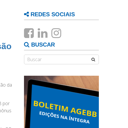
REDES SOCIAIS
são
BUSCAR
ção da
B por
 bônus