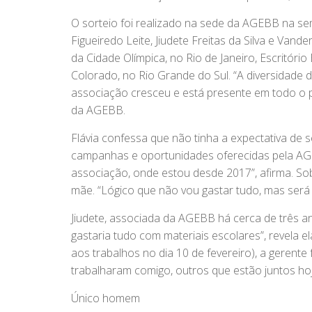
O sorteio foi realizado na sede da AGEBB na s
Figueiredo Leite, Jiudete Freitas da Silva e Vand
da Cidade Olímpica, no Rio de Janeiro, Escritório
Colorado, no Rio Grande do Sul. “A diversidade
associação cresceu e está presente em todo o p
da AGEBB.
Flávia confessa que não tinha a expectativa de
campanhas e oportunidades oferecidas pela AG
associação, onde estou desde 2017”, afirma. Sob
mãe. “Lógico que não vou gastar tudo, mas será 
Jiudete, associada da AGEBB há cerca de três an
gastaria tudo com materiais escolares”, revela el
aos trabalhos no dia 10 de fevereiro), a gerent
trabalharam comigo, outros que estão juntos hoje.
Único homem