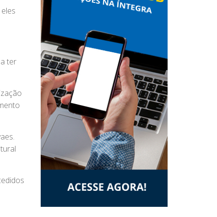
 eles
a ter
ização
amento
aes.
tural
cedidos