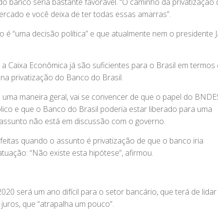
 do banco seria bastante favorável. “O caminho da privatização
ercado e você deixa de ter todas essas amarras”.
co é “uma decisão política” e que atualmente nem o presidente J
a Caixa Econômica já são suficientes para o Brasil em termos
 na privatização do Banco do Brasil.
de uma maneira geral, vai se convencer de que o papel do BNDE
ico e que o Banco do Brasil poderia estar liberado para uma
o assunto não está em discussão com o governo.
 feitas quando o assunto é privatização de que o banco iria
atuação: “Não existe esta hipótese”, afirmou.
0 será um ano difícil para o setor bancário, que terá de lida
juros, que “atrapalha um pouco”.