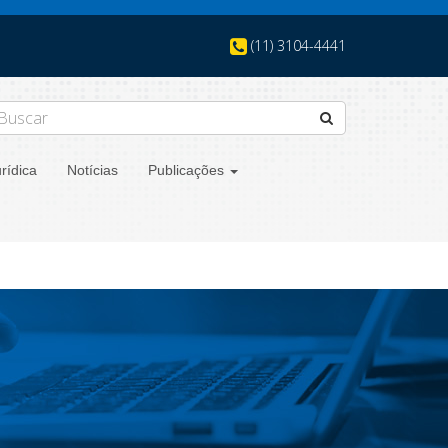
(11) 3104-4441
rídica
Notícias
Publicações