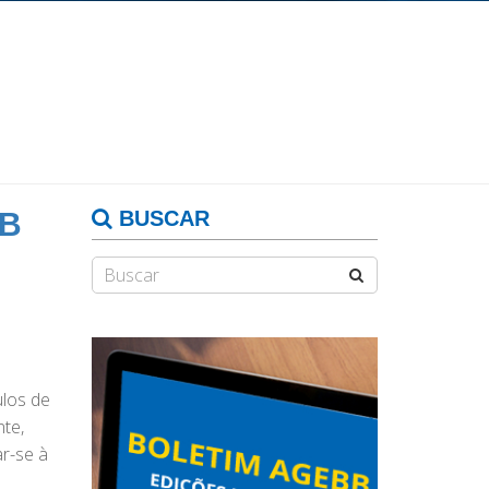
BB
BUSCAR
ulos de
te,
r-se à