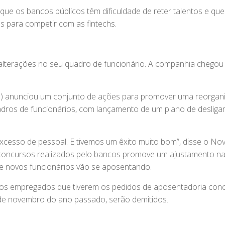
que os bancos públicos têm dificuldade de reter talentos e que
s para competir com as fintechs.
alterações no seu quadro de funcionário. A companhia chegou 
BB) anunciou um conjunto de ações para promover uma reorgan
uadros de funcionários, com lançamento de um plano de deslig
cesso de pessoal. E tivemos um êxito muito bom”, disse o Nov
 concursos realizados pelo bancos promove um ajustamento na
e novos funcionários vão se aposentando.
 os empregados que tiverem os pedidos de aposentadoria con
sde novembro do ano passado, serão demitidos.