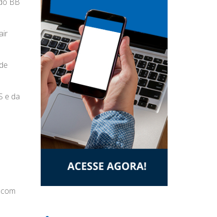
 do BB
air
 de
S e da
r com