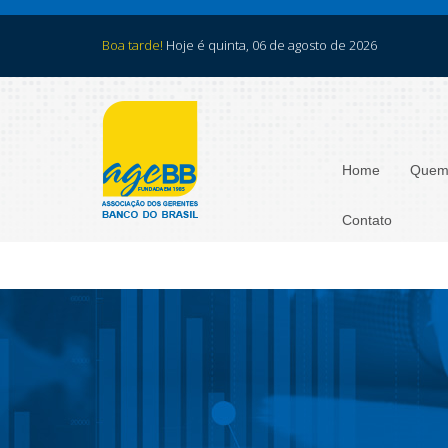
Navegação
Boa tarde!
Hoje é quinta, 06 de agosto de 2026
por
posts
Home
Quem
Contato