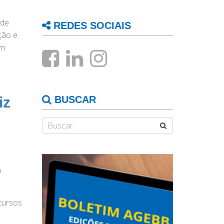
a
 de
REDES SOCIAIS
ção e
am
iz
BUSCAR
m
cursos