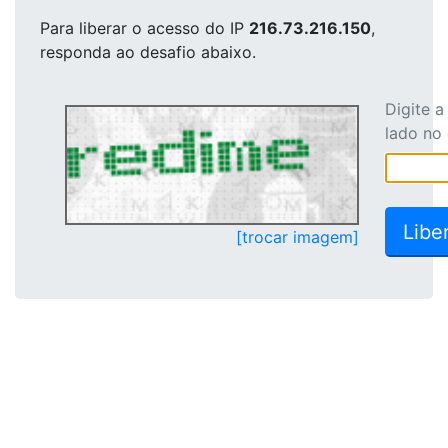
Para liberar o acesso
do IP
216.73.216.150
,
responda ao desafio abaixo.
Digite 
lado no
[trocar imagem]