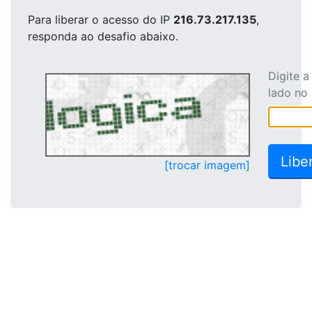
Para liberar o acesso
do IP
216.73.217.135
,
responda ao desafio abaixo.
Digite 
lado no
[trocar imagem]