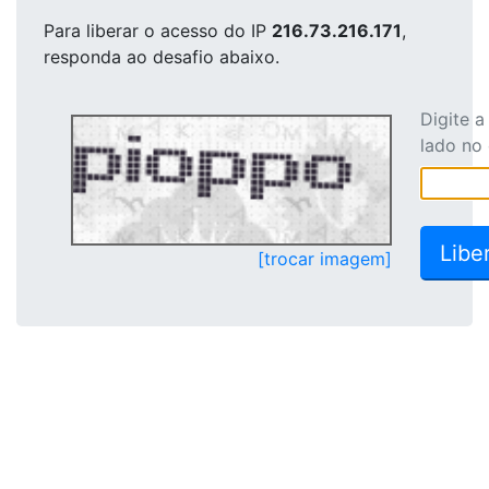
Para liberar o acesso
do IP
216.73.216.171
,
responda ao desafio abaixo.
Digite 
lado no
[trocar imagem]