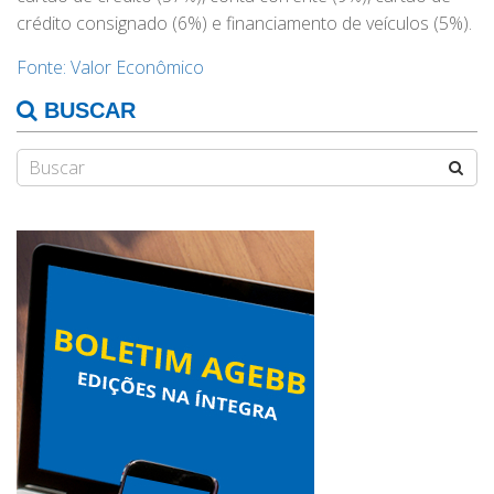
crédito consignado (6%) e financiamento de veículos (5%).
Fonte: Valor Econômico
BUSCAR