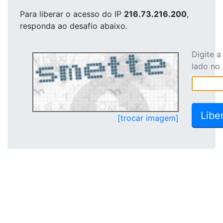
Para liberar o acesso
do IP
216.73.216.200
,
responda ao desafio abaixo.
Digite 
lado no
[trocar imagem]