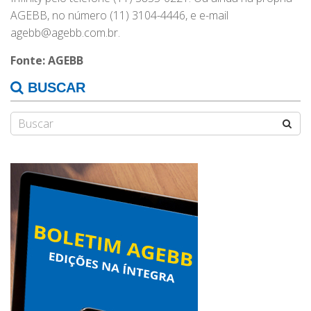
AGEBB, no número (11) 3104-4446, e e-mail
agebb@agebb.com.br.
Fonte: AGEBB
BUSCAR