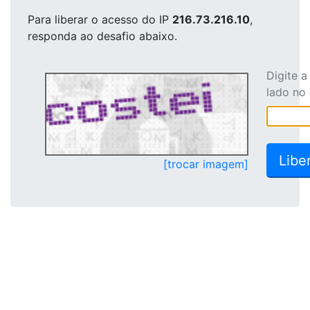
Para liberar o acesso
do IP
216.73.216.10
,
responda ao desafio abaixo.
Digite 
lado no
[trocar imagem]