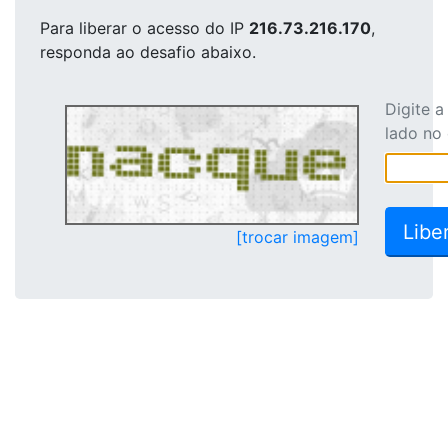
Para liberar o acesso
do IP
216.73.216.170
,
responda ao desafio abaixo.
Digite 
lado no
[trocar imagem]