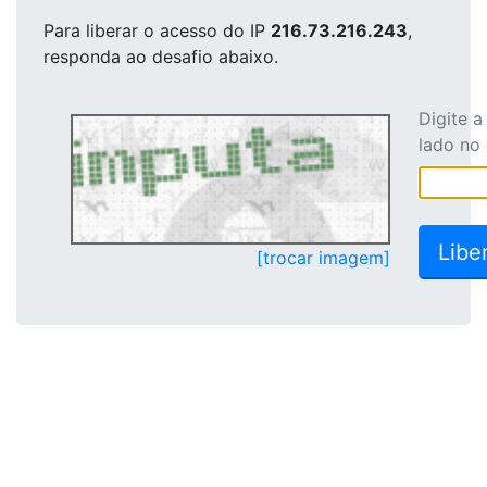
Para liberar o acesso
do IP
216.73.216.243
,
responda ao desafio abaixo.
Digite 
lado no
[trocar imagem]