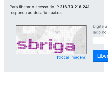
Para liberar o acesso
do IP
216.73.216.241
,
responda ao desafio abaixo.
Digite 
lado no
[trocar imagem]