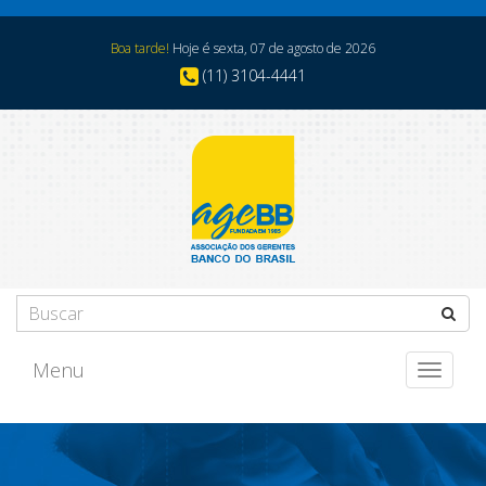
Boa tarde!
Hoje é sexta, 07 de agosto de 2026
(11) 3104-4441
Menu
Toggle
navigat