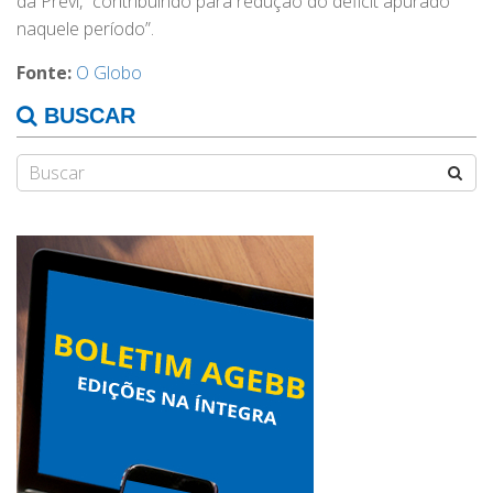
da Previ, “contribuindo para redução do déficit apurado
naquele período”.
Fonte:
O Globo
BUSCAR