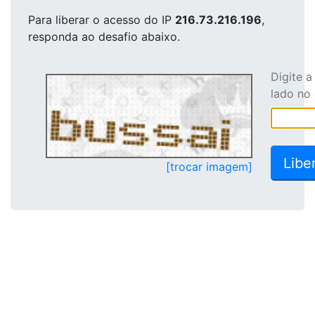
Para liberar o acesso
do IP
216.73.216.196
,
responda ao desafio abaixo.
Digite 
lado no
[trocar imagem]