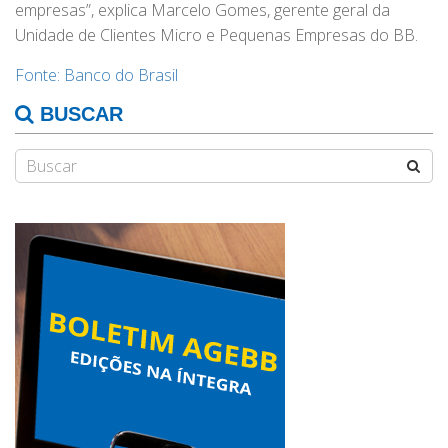
empresas”, explica Marcelo Gomes, gerente geral da
Unidade de Clientes Micro e Pequenas Empresas do BB.
Fonte: Banco do Brasil
BUSCAR