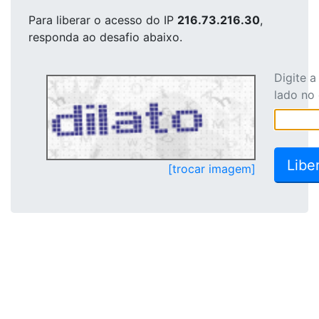
Para liberar o acesso
do IP
216.73.216.30
,
responda ao desafio abaixo.
Digite 
lado no
[trocar imagem]