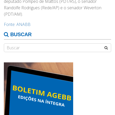
deputado Pompeo de Mattos (PDT/RS), o senador
Randolfe Rodrigues (Rede/AP) e o senador Weverton
(PDT/AM).
Fonte: ANABB
BUSCAR