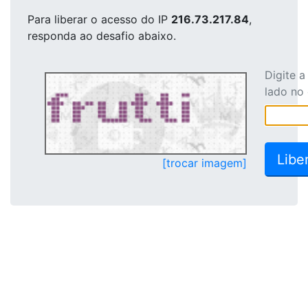
Para liberar o acesso
do IP
216.73.217.84
,
responda ao desafio abaixo.
Digite 
lado no
[trocar imagem]